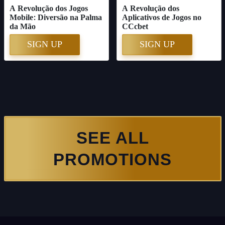
A Revolução dos Jogos
A Revolução dos
Mobile: Diversão na Palma
Aplicativos de Jogos no
da Mão
CCcbet
SIGN UP
SIGN UP
SEE ALL
PROMOTIONS