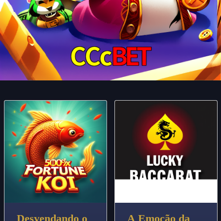
Desvendando o
A Emoção da