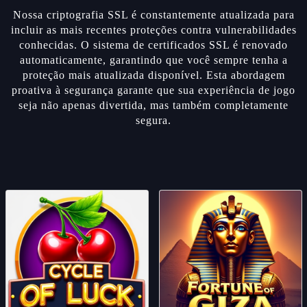
Nossa criptografia SSL é constantemente atualizada para
incluir as mais recentes proteções contra vulnerabilidades
conhecidas. O sistema de certificados SSL é renovado
automaticamente, garantindo que você sempre tenha a
proteção mais atualizada disponível. Esta abordagem
proativa à segurança garante que sua experiência de jogo
seja não apenas divertida, mas também completamente
segura.