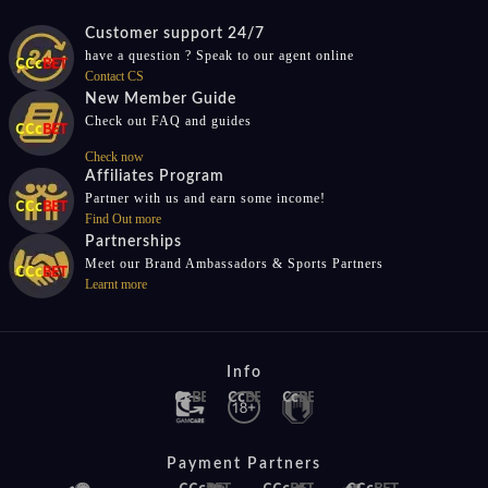
Customer support 24/7
have a question ? Speak to our agent online
Contact CS
New Member Guide
Check out FAQ and guides
Check now
Affiliates Program
Partner with us and earn some income!
Find Out more
Partnerships
Meet our Brand Ambassadors & Sports Partners
Learnt more
Info
Payment Partners