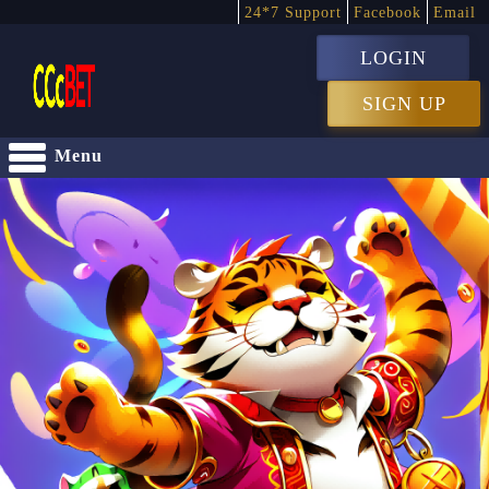
24*7 Support
Facebook
Email
LOGIN
SIGN UP
Menu