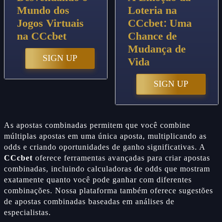
Mundo dos
Loteria na
Jogos Virtuais
CCcbet: Uma
na CCcbet
Chance de
Mudança de
SIGN UP
Vida
SIGN UP
As apostas combinadas permitem que você combine
múltiplas apostas em uma única aposta, multiplicando as
odds e criando oportunidades de ganho significativas. A
CCcbet
oferece ferramentas avançadas para criar apostas
combinadas, incluindo calculadoras de odds que mostram
exatamente quanto você pode ganhar com diferentes
combinações. Nossa plataforma também oferece sugestões
de apostas combinadas baseadas em análises de
especialistas.